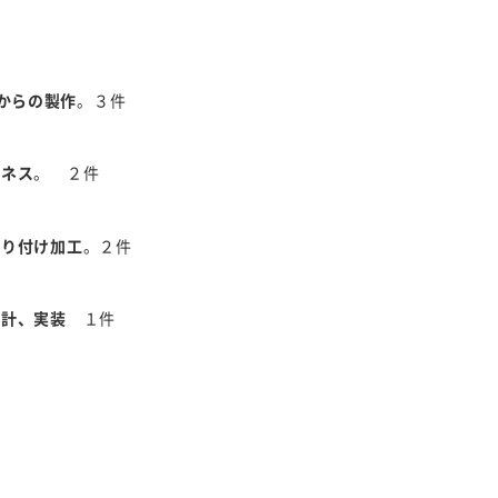
型からの製作
。３件
ーネス
。 ２件
取り付け加工
。２件
設計、実装
１件
件