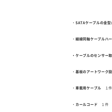
・
SATAケーブルの金
・
細線同軸ケーブルハ
・ケーブルのセンサー
・
基板のアートワーク
・
車載用ケーブル
１
・
カールコード
１件