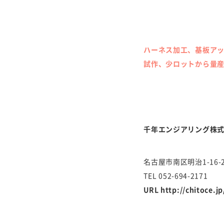
ハーネス加工、基板ア
試作、少ロットから量
千年エンジアリング株
名古屋市南区明治1-16-
TEL
052-694-2171
URL http://chitoce.j