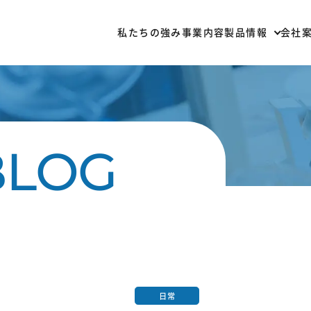
私たちの強み
事業内容
製品情報
会社
部材一覧
加
日常