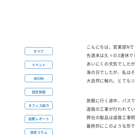
こんにちは、営業部Nです 
すべて
先週末は久々の3連休で
あいにくの天気でした
イベント
海の日でしたが、私はそ
WORK
大自然に触れ、とてもリフレッ
認定制度
旅館に行く途中、バス
オフィス紹介
道路の工事が行われて
弊社の製品は道路工事
協賛レポート
最終的にこのような形
技術コラム