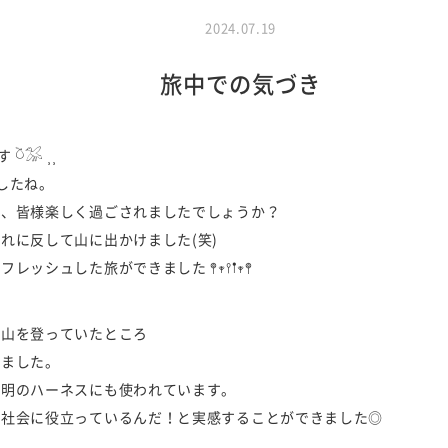
2024.07.19
旅中での気づき
𓅮 ⸒⸒
したね。
が、皆様楽しく過ごされましたでしょうか？
れに反して山に出かけました(笑)
シュした旅ができました 𖤣𖥧𖥣𖡡𖥧𖤣
で山を登っていたところ
いました。
照明のハーネスにも使われています。
で社会に役立っているんだ！と実感することができました◎