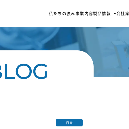
私たちの強み
事業内容
製品情報
会社
部材一覧
加
日常